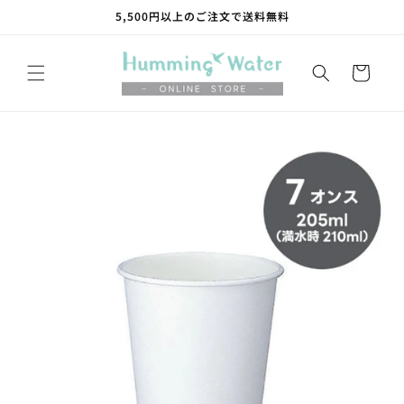
コンテ
5,500円以上のご注文で送料無料
ンツに
進む
カ
ー
ト
商品情
報にス
キップ