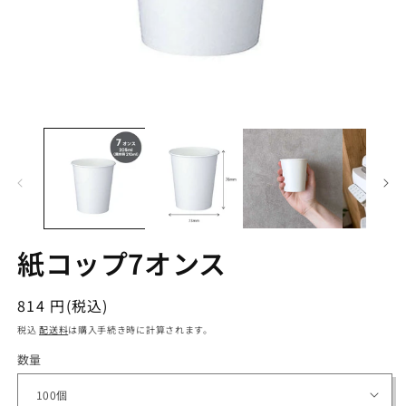
紙コップ7オンス
通
814 円(税込)
常
税込
配送料
は購入手続き時に計算されます。
価
数量
格