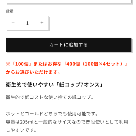
数量
数
量
紙
紙
コ
コ
ッ
ッ
カートに追加する
プ
プ
7
7
オ
オ
※「100個」またはお得な「400個（100個×4セット）」
ン
ン
からお選びいただけます。
ス
ス
衛生的で使いやすい「紙コップ7オンス」
の
の
数
数
衛生的で低コストな使い捨ての紙コップ。
量
量
を
を
減
増
ホットとコールドどちらでも使用可能です。
ら
や
容量は205mlと一般的なサイズなので普段使いとして利用
す
す
しやすいです。