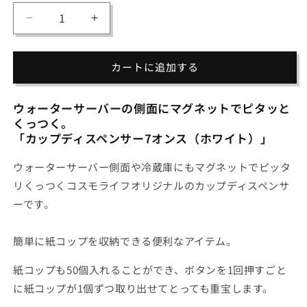
量
カ
カ
ッ
ッ
プ
プ
カートに追加する
デ
デ
ィ
ィ
ウォーターサーバーの側面にマグネットでピタッと
ス
ス
くっつく。
ペ
ペ
「カップディスペンサー7オンス（ホワイト）」
ン
ン
サ
サ
ウォーターサーバー側面や冷蔵庫にもマグネットでピッタ
ー
ー
リくっつくコスモライフオリジナルのカップディスペンサ
7
7
ーです。
オ
オ
ン
ン
ス
ス
簡単に紙コップを収納できる便利なアイテム。
(ホ
(ホ
紙コップも50個入れることができ、ボタンを1回押すごと
ワ
ワ
イ
イ
に紙コップが1個ずつ取り出せてとっても重宝します。
ト)
ト)