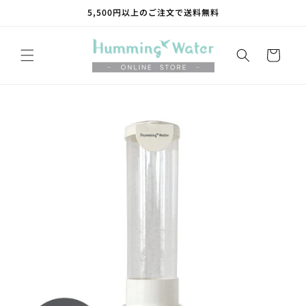
コンテ
5,500円以上のご注文で送料無料
ンツに
進む
カ
ー
ト
商品情
報にス
キップ