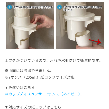
の
の
数
数
量
量
を
を
減
増
ら
や
す
す
上フタがついているので、汚れや水も防げて衛生的です。
※曲面には設置できません。
※7オンス（205ml）紙コップサイズ対応
▼色違いはこちら
⇒カップディスペンサー7オンス（ネイビー）
▼対応サイズの紙コップはこちら