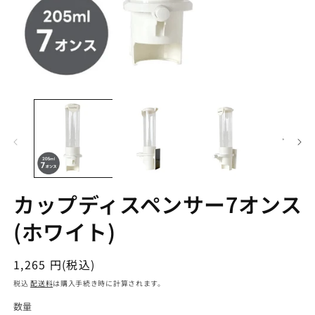
カップディスペンサー7オンス
(ホワイト)
通
1,265 円(税込)
常
税込
配送料
は購入手続き時に計算されます。
価
数量
数
格