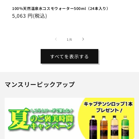
100％天然温泉水コスモウォーター500ml（24本入り）
通
5,063 円(税込)
常
価
格
の
1
/
6
すべてを表示する
マンスリーピックアップ