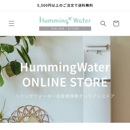
コンテ
5,500円以上のご注文で送料無料
ンツに
進む
カ
ー
ト
HummingWater
ONLINE STORE
ハミングウォーター会員様専用オンラインストア