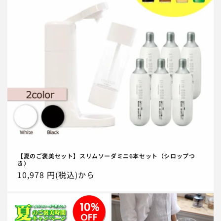
【夏のご褒美セット】スリムソーダミニ6本セット（シロップつ
き）
通
10,978 円(税込)から
常
価
格