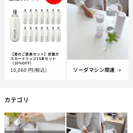
【夏のご褒美セット】炭酸ガ
スカートリッジ15本セット
（10％OFF）
ソーダマシン関連
通
10,060 円(税込)
常
価
格
カテゴリ