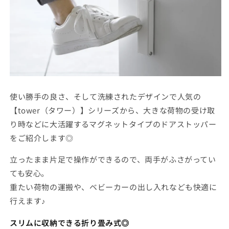
パ
パ
ー
ー
の
の
数
数
量
量
を
を
減
増
ら
や
使い勝手の良さ、そして洗練されたデザインで人気の
す
す
【tower（タワー）】シリーズから、大きな荷物の受け取
り時などに大活躍するマグネットタイプのドアストッパー
をご紹介します◎
立ったまま片足で操作ができるので、両手がふさがってい
ても安心。
重たい荷物の運搬や、ベビーカーの出し入れなども快適に
行えます♪
スリムに収納できる折り畳み式◎