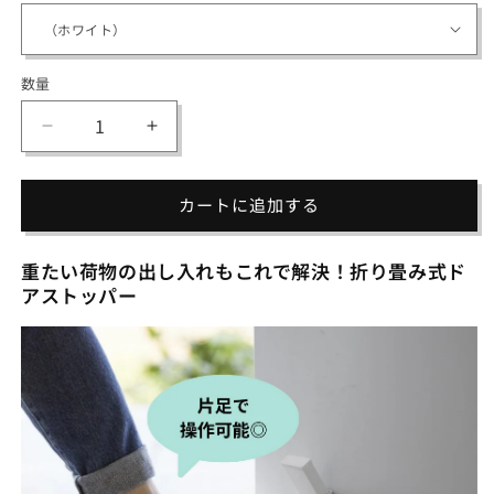
数量
数
量
マ
マ
グ
グ
ネ
ネ
カートに追加する
ッ
ッ
ト
ト
重たい荷物の出し入れもこれで解決！折り畳み式ド
折
折
アストッパー
り
り
畳
畳
み
み
ド
ド
ア
ア
ス
ス
ト
ト
ッ
ッ