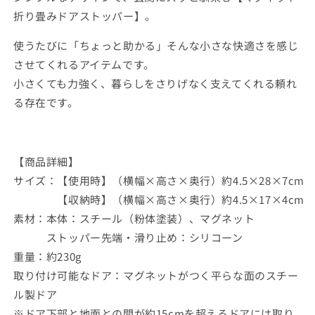
折り畳みドアストッパー】。
使うたびに「ちょっと助かる」そんな小さな快適さを感じ
させてくれるアイテムです。
小さくても力強く、暮らしをさりげなく支えてくれる頼れ
る存在です。
【商品詳細】
サイズ：【使用時】（横幅×高さ×奥行）約4.5×28×7cm
【収納時】（横幅×高さ×奥行）約4.5×17×4cm
素材：本体：スチール（粉体塗装）、マグネット
ストッパー先端・滑り止め：シリコーン
重量：約230g
取り付け可能なドア：マグネットがつく平らな面のスチー
ル製ドア
※ドア下部と地面との間が約15cmを超えるドアには取り