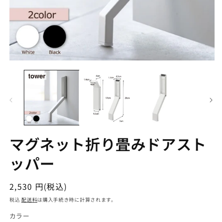
マグネット折り畳みドアスト
ッパー
通
2,530 円(税込)
常
税込
配送料
は購入手続き時に計算されます。
価
カラー
格