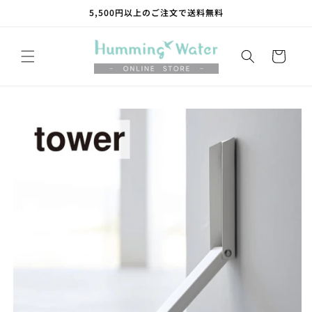
コンテ
5,500円以上のご注文で送料無料
ンツに
進む
カ
ー
ト
商品情
報にス
キップ