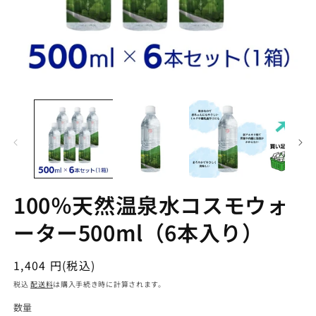
100％天然温泉水コスモウォ
ーター500ml（6本入り）
通
1,404 円(税込)
常
税込
配送料
は購入手続き時に計算されます。
価
数量
数
格