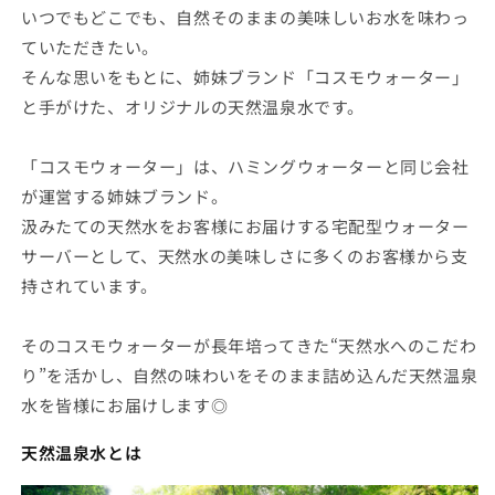
いつでもどこでも、自然そのままの美味しいお水を味わっ
の
の
ていただきたい。
数
数
そんな思いをもとに、姉妹ブランド「コスモウォーター」
量
量
を
を
と手がけた、オリジナルの天然温泉水です。
減
増
ら
や
「コスモウォーター」は、ハミングウォーターと同じ会社
す
す
が運営する姉妹ブランド。
汲みたての天然水をお客様にお届けする宅配型ウォーター
サーバーとして、天然水の美味しさに多くのお客様から支
持されています。
そのコスモウォーターが長年培ってきた“天然水へのこだわ
り”を活かし、自然の味わいをそのまま詰め込んだ天然温泉
水を皆様にお届けします◎
天然温泉水とは