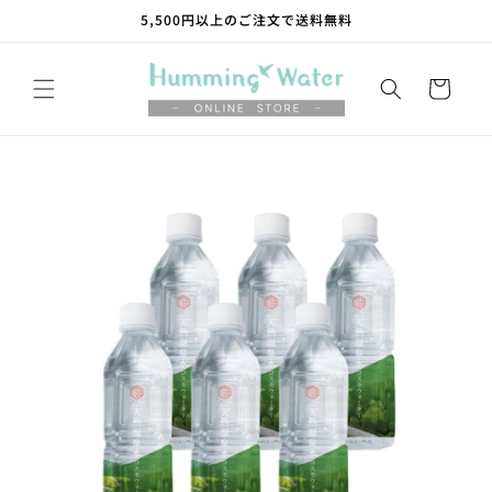
コンテ
5,500円以上のご注文で送料無料
ンツに
進む
カ
ー
ト
商品情
報にス
キップ