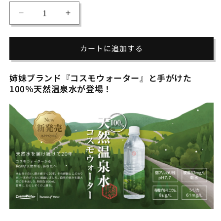
量
100％
100％
天
天
然
然
カートに追加する
温
温
泉
泉
姉妹ブランド『コスモウォーター』と手がけた
水
水
100％天然温泉水が登場！
コ
コ
ス
ス
モ
モ
ウ
ウ
ォ
ォ
ー
ー
タ
タ
ー
ー
500ml（6
500ml（6
本
本
入
入
り）
り）