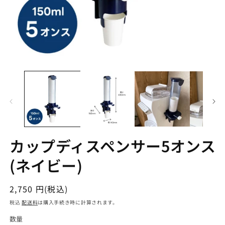
カップディスペンサー5オンス
(ネイビー)
通
2,750 円(税込)
常
税込
配送料
は購入手続き時に計算されます。
価
数量
数
格