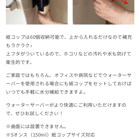
の
の
数
数
量
量
を
を
減
増
紙コップは60個収納可能で、上から入れるだけなので補充
ら
や
もラクラク♪
す
す
上フタがついているので、ホコリなどの汚れや水も防げて
衛生的です。
ご家庭ではもちろん、オフィスや病院などでウォーターサ
ーバーを使用される場合にも紙コップをセットしておけば
いつでも手軽に水分補給できますよ。
ウォーターサーバーがより快適にご利用いただけますの
で、ぜひお試しください！
※曲面には設置できません。
※5オンス（150ml）紙コップサイズ対応