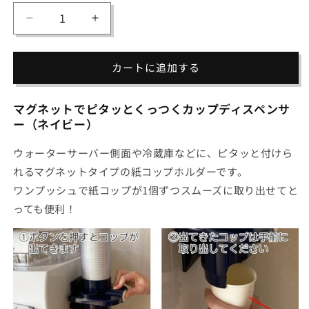
量
カ
カ
ッ
ッ
プ
プ
カートに追加する
デ
デ
ィ
ィ
マグネットでピタッとくっつくカップディスペンサ
ス
ス
ー（ネイビー）
ペ
ペ
ン
ン
ウォーターサーバー側面や冷蔵庫などに、ピタッと付けら
サ
サ
れるマグネットタイプの紙コップホルダーです。
ー
ー
ワンプッシュで紙コップが1個ずつスムーズに取り出せてと
5
5
オ
オ
っても便利！
ン
ン
ス
ス
(ネ
(ネ
イ
イ
ビ
ビ
ー)
ー)