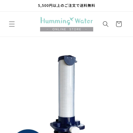
コンテ
5,500円以上のご注文で送料無料
ンツに
進む
カ
ー
ト
商品情
報にス
キップ