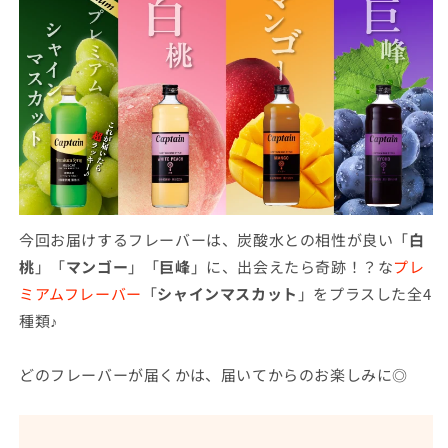
減
増
ら
や
す
す
今回お届けするフレーバーは、炭酸水との相性が良い「
白
桃
」「
マンゴー
」「
巨峰
」に、出会えたら奇跡！？な
プレ
ミアムフレーバー
「
シャインマスカット
」をプラスした全4
種類♪
どのフレーバーが届くかは、届いてからのお楽しみに◎