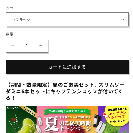
価
カラー
格
数量
数
量
【夏
【夏
の
の
ご
ご
カートに追加する
褒
褒
美
美
【期間・数量限定】夏のご褒美セット♪ スリムソー
セ
セ
ダミニ6本セットにキャプテンシロップが付いてく
ッ
ッ
る！
ト】
ト】
ス
ス
リ
リ
ム
ム
ソ
ソ