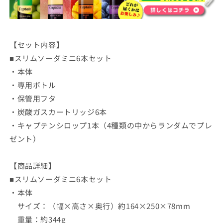
【セット内容】
■スリムソーダミニ6本セット
・本体
・専用ボトル
・保管用フタ
・炭酸ガスカートリッジ6本
・キャプテンシロップ1本（4種類の中からランダムでプレ
ゼント）
【商品詳細】
■スリムソーダミニ6本セット
・本体
サイズ：（幅×高さ×奥行）約164×250×78mm
重量：約344g