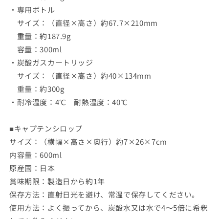
・専用ボトル
サイズ：（直径×高さ）約67.7×210mm
重量：約187.9g
容量：300ml
・炭酸ガスカートリッジ
サイズ：（直径×高さ）約40×134mm
重量：約300g
・耐冷温度：4℃ 耐熱温度：40℃
■キャプテンシロップ
サイズ：（横幅×高さ×奥行）約7×26×7cm
内容量：600ml
原産国：日本
賞味期限：製造日から約1年
保存方法：直射日光を避け、常温で保存してください。
使用方法：よく振ってから、炭酸水又は水で4～5倍に希釈