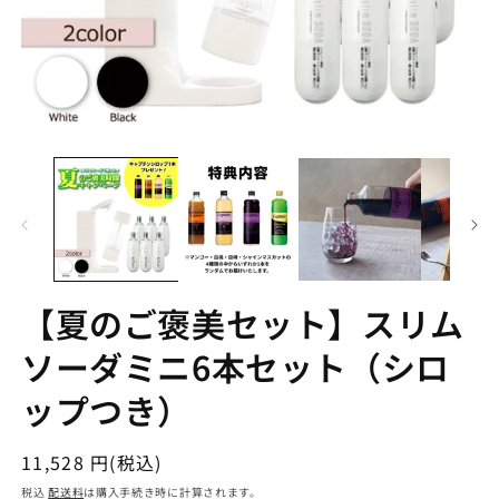
【夏のご褒美セット】スリム
ソーダミニ6本セット（シロ
ップつき）
通
11,528 円(税込)
常
税込
配送料
は購入手続き時に計算されます。