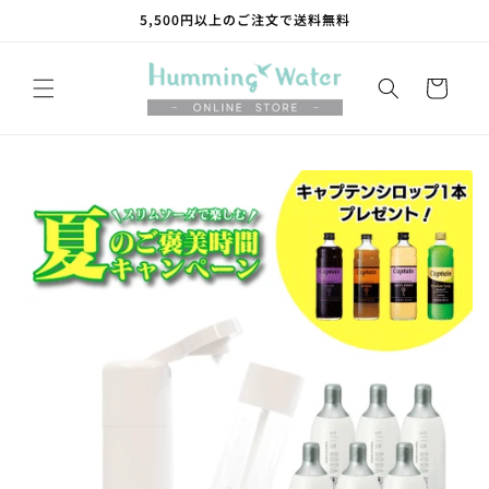
コンテ
5,500円以上のご注文で送料無料
ンツに
進む
カ
ー
ト
商品情
報にス
キップ