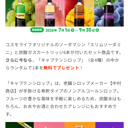
ー
ー
ダ
ダ
ミ
ミ
ニ
ニ
6
6
本
本
セ
セ
コスモライフオリジナルのソーダマシン「スリムソーダミ
ッ
ッ
ニ」と炭酸ガスカートリッジ6本が付いたセット商品です。
ト
ト
さらに今なら
、「キャプテンシロップ」（全4種）の中か
（シ
（シ
らランダムで1本を
無料でプレゼント
！
ロ
ロ
ッ
ッ
プ
プ
「キャプテンシロップ」は、老舗シロップメーカー【中村
つ
つ
商店】が手掛ける希釈タイプのノンアルコールシロップ。
き）
き）
フルーツの豊かな風味を手軽に楽しめるため、炭酸水はも
の
の
ちろん、お水やお酒と合わせたアレンジにもおすすめで
数
数
す。
量
量
を
を